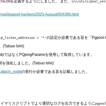
を定義するようにしました。 また、
ATALEN
src/utils/pool_sel
ermail/pgpool-hackers/2023-August/004366.html
の設定が必要である旨を「Pgpool-I
cp_listen_addresses = '*'
uo Ishii)
dyではなくPQpingParamsを使用して取得しています。
化しました。(Tatsuo Ishii)
_attach_node
の実行が必要である旨を記載しました。
ライマリスクリプトでより適切なログを出力できるように
pgpoo