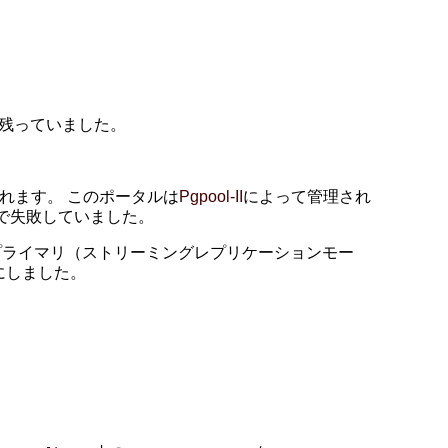
」が誤って残っていました。
れます。 このポータルは
Pgpool-II
によって管理され
age」エラーで失敗していました。
プライマリ（ストリーミングレプリケーションモー
にしました。