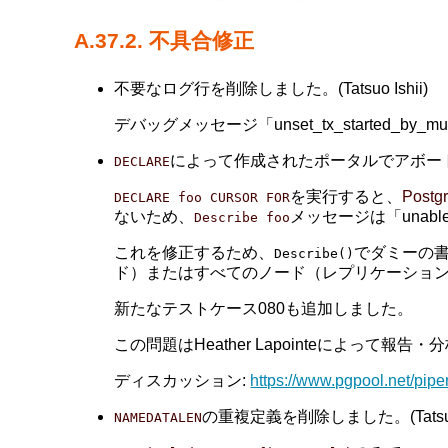
A.37.2. 不具合修正
不要なログ行を削除しました。(Tatsuo Ishii)
デバッグメッセージ「unset_tx_started_by_mult
によって作成されたポータルでアボー
DECLARE
を実行すると、
Postg
DECLARE foo CURSOR FOR
ないため、
メッセージは「unable to
Describe foo
これを修正するため、
でダミーの
Describe()
ド）またはすべてのノード（レプリケーション
新たなテストケース080も追加しました。
この問題はHeather Lapointeによって報告
ディスカッション:
https://www.pgpool.net/pip
の重複定義を削除しました。(Tatsuo I
NAMEDATALEN