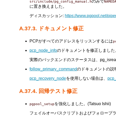
のみで
src/include/pg_config_manual.h
NAMED
に置き換えました。
ディスカッション:
https://www.pgpool.net/pip
A.37.3. ドキュメント修正
PCPがすべてのアドレスをリッスンするには
p
pcp_node_info
のドキュメントを修正しました。(Tats
実際のバックエンドのステータスは、pg_isrea
follow_primary_command
のドキュメントの説明を強
pcp_recovery_node
を使用しない場合は、
pcp
A.37.4. 回帰テスト修正
を強化しました。(Tatsuo Ishii)
pgpool_setup
フェイルオーバスクリプトおよびフォロープ