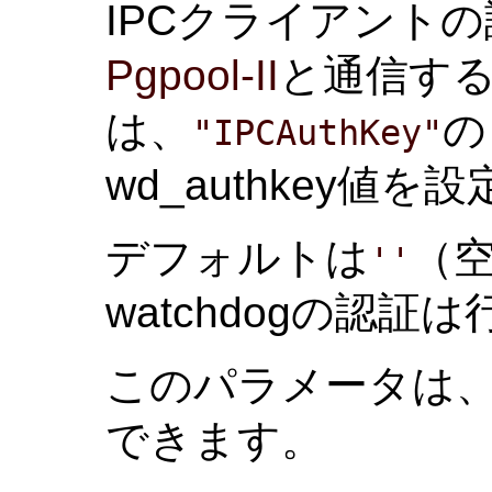
IPCクライアント
Pgpool-II
と通信するw
は、
の
"IPCAuthKey"
wd_authkey
デフォルトは
（
''
watchdogの認証
このパラメータは
できます。