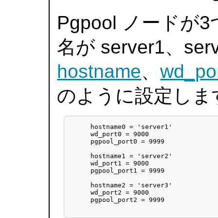
Pgpool ノー
名が server1、se
hostname
、
wd_po
のように設定しま
     hostname0 = 'server1'

     wd_port0 = 9000

     pgpool_port0 = 9999

     hostname1 = 'server2'

     wd_port1 = 9000

     pgpool_port1 = 9999

     hostname2 = 'server3'

     wd_port2 = 9000

     pgpool_port2 = 9999
