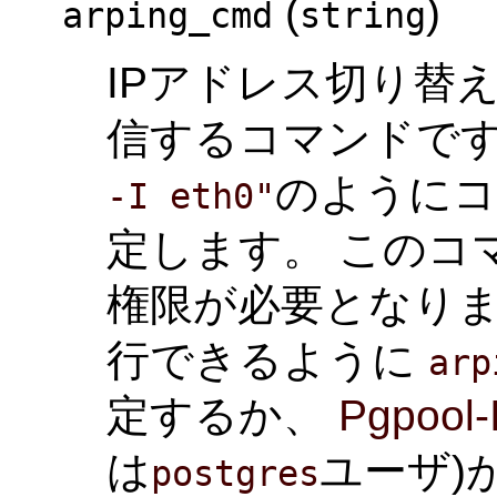
(
)
arping_cmd
string
IPアドレス切り替
信するコマンドで
のようにコ
-I eth0"
定します。 このコマ
権限が必要となり
行できるように
arp
定するか、
Pgpool-I
は
ユーザ)
postgres