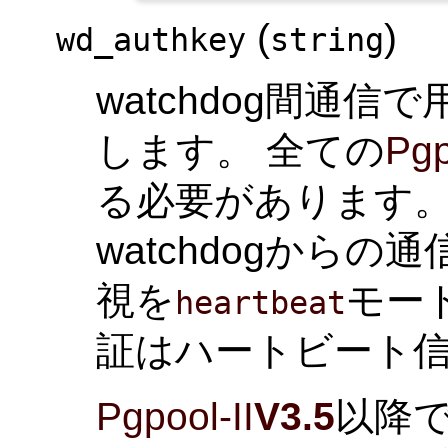
(
)
wd_authkey
string
watchdog間通
します。 全ての
Pgp
る必要があります。
watchdogから
視を
モー
heartbeat
証はハートビート
Pgpool-II
V3.5
以降