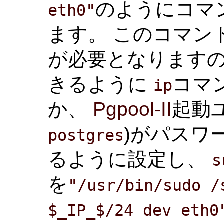
のようにコマ
eth0"
ます。 このコマンド
が必要となります
きるように
コマ
ip
か、
Pgpool-II
起動
)がパスワ
postgres
るように設定し、
s
を
"/usr/bin/sudo /
$_IP_$/24 dev eth0