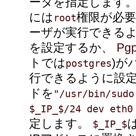
ータを指定します。
には
権限が必
root
ーザが実行できる
を設定するか、
Pgp
トでは
)が
postgres
行できるように設
ドを
"/usr/bin/sudo
$_IP_$/24 dev eth0
定します。
$_IP_$