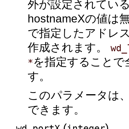
外が設定されてい
hostnameXの値は無視
で指定したアドレス
作成されます。
wd_
を指定することで全
*
す。
このパラメータは
できます。
(
)
wd_portX
integer