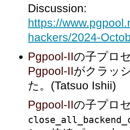
Discussion:
https://www.pgpool.
hackers/2024-Octob
Pgpool-II
の子プロ
Pgpool-II
がクラッ
た。(Tatsuo Ishii)
Pgpool-II
の子プロ
close_all_backend_