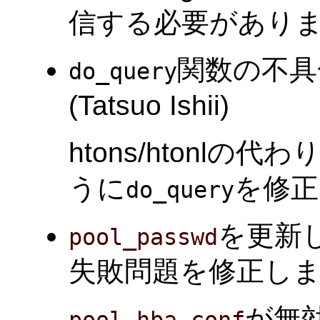
信する必要があり
関数の不具
do_query
(Tatsuo Ishii)
htons/htonlの代わ
うに
を修正
do_query
を更新
pool_passwd
失敗問題を修正しました。(
が無
pool_hba.conf