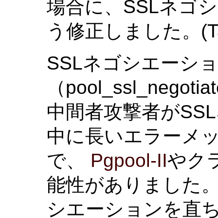
場合に、SSLネゴ
う修正しました。(Tatsu
SSLネゴシエーシ
（pool_ssl_negotia
中間者攻撃者がSS
中に長いエラーメ
で、
Pgpool-II
やク
能性がありました。
シエーションを直ち