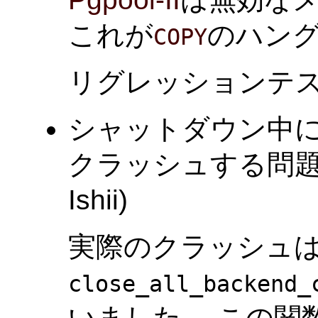
これが
のハン
COPY
リグレッションテ
シャットダウン中
クラッシュする問題を
Ishii)
実際のクラッシュ
close_all_backend_
いました。 この関