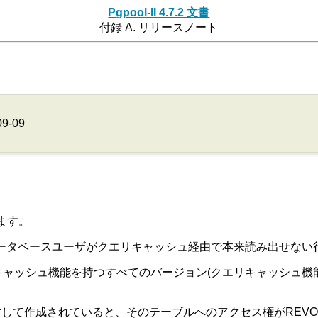
Pgpool-II 4.7.2 文書
付録 A. リリースノート
09-09
ます。
タベースユーザがクエリキャッシュ経由で本来読み出せない行を読むこ
4.1.22より古く、クエリキャッシュ機能を持つすべてのバージョン(クエリキ
して作成されていると、そのテーブルへのアクセス権がREVO