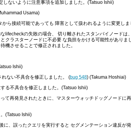
しないように注意事項を追加しました。(Tatsuo Ishii)
ammad Usama)
ogクラスタから接続可能であっても 障害として扱われるように変更し
lifecheckの失敗の場合、 切り離されたスタンバイノード
とクラスターノードに不必要 な負担をかける可能性がありま
し待機させることで修正されました。
 Ishii)
れない不具合を修正しました。 (
bug 548
) (Takuma Hoshiai)
不具合を修正しました。(Tatsuo Ishii)
ckによって再発見されたときに、マスターウォッチドッグノードに
uo Ishii)
した後に、誤ったクエリを実行すると セグメンテーション違反が発