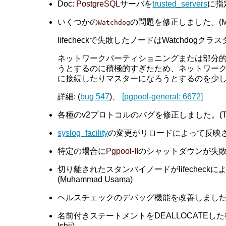
Doc:
PostgreSQL
サーバを
trusted_servers
に指定
いくつかの
の問題を修正しました。(Muh
Watchdog
lifecheckで失敗したノードはWatchd
ネットワークパーティショニングまたは部分的な
うとするのに積極的すぎたため、ネットワーク
に接続したりマスターになろうとするのを少
詳細: (
bug 547
)、
[pgpool-general: 6672]
各種のv2プロトコルのバグを修正しました。(Tatsuo
syslog_facility
の変更がリロードによって反映さ
特定の場合に
Pgpool-II
のシャットダウンが失敗する
切り離されたスタンバイノードがlifeche
(Muhammad Usama)
ヘルスチェックのデバッグ機能を改善しました。(Tats
名前付きステートメントをDEALLOCATE
Ishii)