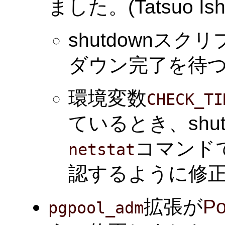
ました。(Tatsuo Ishi
shutdownスク
ダウン完了を待
環境変数
CHECK_TI
ているとき、shu
コマンド
netstat
認するように修
拡張が
Po
pgpool_adm