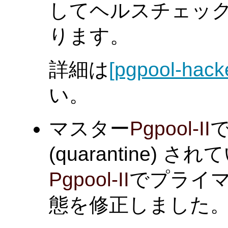
してヘルスチェッ
ります。
詳細は
[pgpool-hack
い。
マスター
Pgpool-II
(quarantine)
Pgpool-II
でプライ
態を修正しました。(Mu