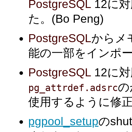
PostgreSQL
12に
た。(Bo Peng)
PostgreSQL
からメ
能の一部をインポートしま
PostgreSQL
12に
の
pg_attrdef.adsrc
使用するように修正しま
pgpool_setup
のsh