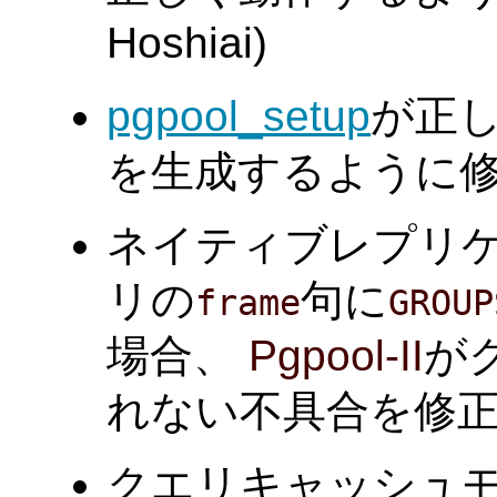
Hoshiai)
pgpool_setup
が正
を生成するように修正しま
ネイティブレプリ
リの
句に
frame
GROUP
場合、
Pgpool-II
が
れない不具合を修正しま
クエリキャッシュモ