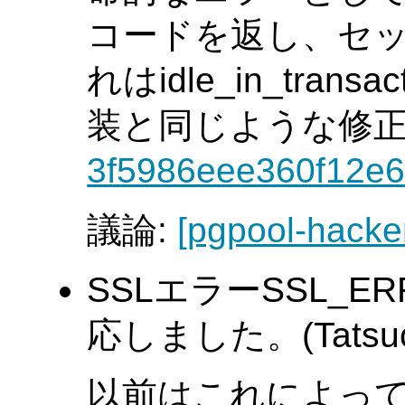
コードを返し、セッ
れはidle_in_transac
装と同じような修
3f5986eee360f12e6
議論:
[pgpool-hacke
SSLエラーSSL_ER
応しました。(Tatsuo I
以前はこれによっ