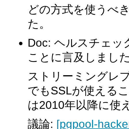
どの方式を使うべ
た。
Doc: ヘルスチェ
ことに言及しました。(Ta
ストリーミングレ
でもSSLが使える
は2010年以降に
議論:
[pgpool-hacke