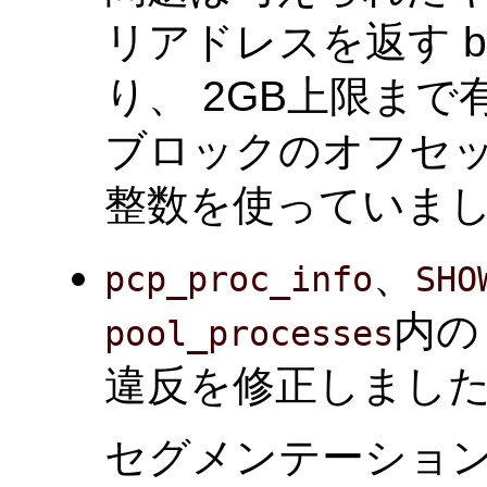
リアドレスを返す blo
り、 2GB上限ま
ブロックのオフセット
整数を使っていま
、
pcp_proc_info
SHO
内の
pool_processes
違反を修正しました。(Ta
セグメンテーション違反