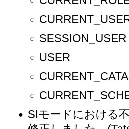
CURRENT_ROL
CURRENT_USE
SESSION_USER
USER
CURRENT_CAT
CURRENT_SCH
SIモードにおける
修正しました。(Tatsuo