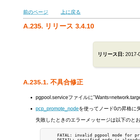
前のページ
上に戻る
A.235. リリース 3.4.10
リリース日:
2017-
A.235.1. 不具合修正
pgpool.serviceファイルに"Wants=network.t
pcp_promote_node
を使ってノード0の昇格に失敗
失敗したときのエラーメッセージは以下のと
     FATAL: invalid pgpool mode for pr
     DETAIL: specified node is already