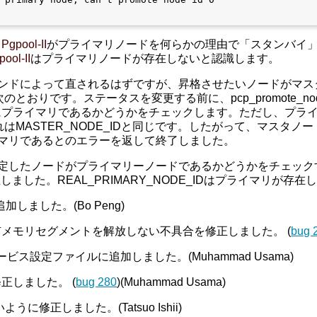
、
Pgpool-II
がプライマリノードを何らかの理由で「スタンバイ
pool-II
はプライマリノードが存在しないと認識します。
nodeコマンドによって直されるはずですが、昇格させたいノード
りです。ステータスを変更する前に、pcp_promote_node
にプライマリであるかどうかをチェックします。ただし、プラ
。これはMASTER_NODE_IDと同じです。したがって、マス
にプライマリであるとのエラーを返して終了しました。
deは指定したノードがプライマリーノードであるかどうかをチェックする
に修正しました。REAL_PRIMARY_NODE_IDはプライマリが
しました。(Bo Peng)
メモリセグメントを解放しない不具合を修正しました。 (
bug 
emdサービス設定ファイルに追加しました。(Muhammad Usama)
正しました。 (
bug 280
)(Muhammad Usama)
うに修正しました。(Tatsuo Ishii)