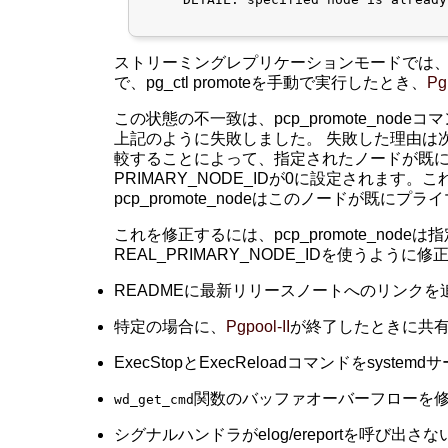
ストリーミングレプリケーションモードでは
で、pg_ctl promoteを手動で実行したとき、
Pg
この状態の不一致は、pcp_promote_
上記のように失敗しました。 失敗した理由は次のとお
較することによって、指定されたノードが既
PRIMARY_NODE_IDが0に設定されます
pcp_promote_nodeはこのノードが既
これを修正するには、pcp_promote_no
REAL_PRIMARY_NODE_IDを使うよう
READMEに最新リリースノートへのリンクを追加
特定の場合に、
Pgpool-II
が終了したときに共有
ExecStopとExecReloadコマンドをsyst
関数のバッファオーバーフローを修
wd_get_cmd
シグナルハンドラがelog/ereportを呼び出さないよ