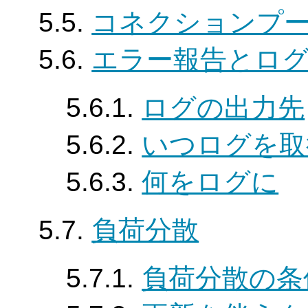
5.5.
コネクションプ
5.6.
エラー報告とロ
5.6.1.
ログの出力先
5.6.2.
いつログを取
5.6.3.
何をログに
5.7.
負荷分散
5.7.1.
負荷分散の条