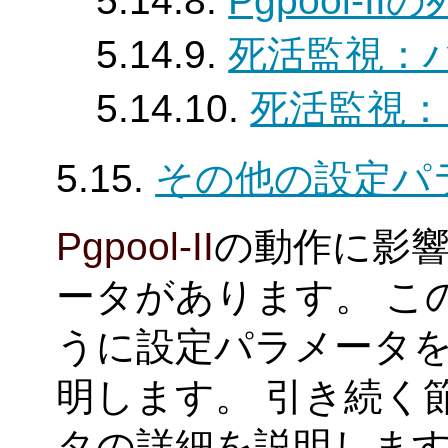
5.14.8.
Pgpool-II
の
5.14.9.
死活監視：
5.14.10.
死活監視：
5.15.
その他の設定パ
Pgpool-II
の動作に影
ータがあります。 こ
うに設定パラメータ
明します。 引き続く
タの詳細を説明しま