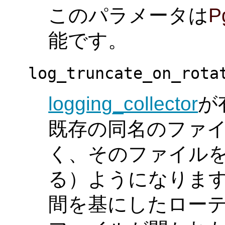
このパラメータは
P
能です。
log_truncate_on_rota
logging_collector
が
既存の同名のファ
く、そのファイル
る）ようになります
間を基にしたロー