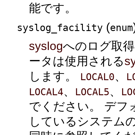
能です。
(
syslog_facility
enum
syslog
へのログ取得
ータは使用される
s
します。
、
LOCAL0
L
、
、
LOCAL4
LOCAL5
LO
でください。 デフ
しているシステム