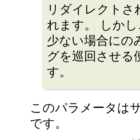
リダイレクトさ
れます。 しか
少ない場合にの
グを巡回させる
す。
このパラメータは
です。