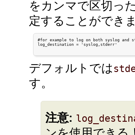
をカンマで区切っ
定することができ
#for example to log on both syslog and st
log_destination = 'syslog,stderr'

デフォルトでは
std
す。
注意:
log_destin
ンを使用できる