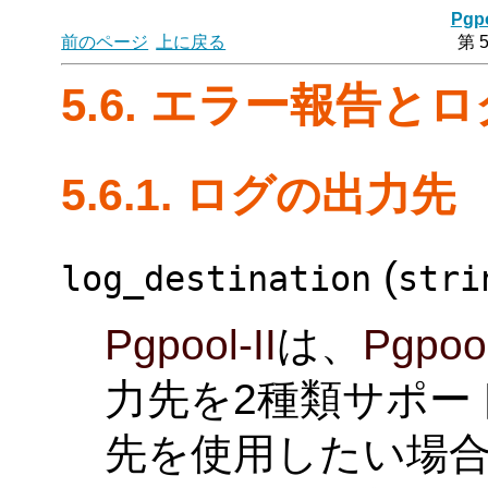
Pgpo
前のページ
上に戻る
第 
5.6. エラー報告と
5.6.1. ログの出力先
(
log_destination
stri
Pgpool-II
は、
Pgpool
力先を2種類サポー
先を使用したい場