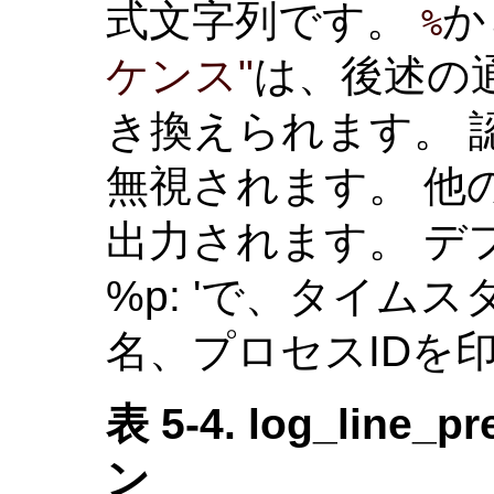
式文字列です。
か
%
ケンス"
は、後述の
き換えられます。 
無視されます。 他
出力されます。 デフォル
%p: 'で、タイム
名、プロセスIDを
表 5-4. log_li
ン