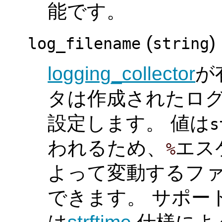
能です。
(
)
log_filename
string
logging_collector
が
タは作成されたロ
設定します。 値は
s
われるため、
エス
%
よって変動するフ
できます。 サポー