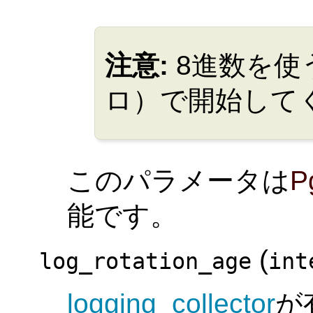
注意:
8進数を使
ロ）で開始して
このパラメータは
P
能です。
(
log_rotation_age
int
logging_collector
が