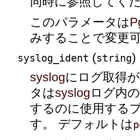
同時に参照してく
このパラメータは
P
みすることで変更
(
)
syslog_ident
string
syslog
にログ取得が
タは
syslog
ログ内
するのに使用する
す。 デフォルトは
p