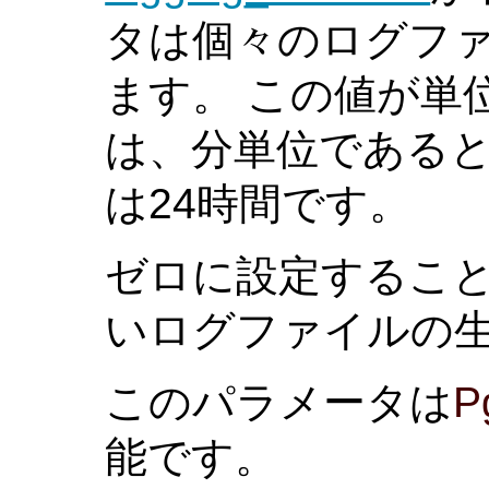
タは個々のログフ
ます。 この値が単
は、分単位であると
は24時間です。
ゼロに設定するこ
いログファイルの
このパラメータは
P
能です。