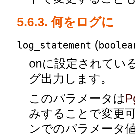
5.6.3. 何をログに
(
log_statement
boolea
onに設定されてい
グ出力します。
このパラメータは
P
みすることで変更可
ンでのパラメータ