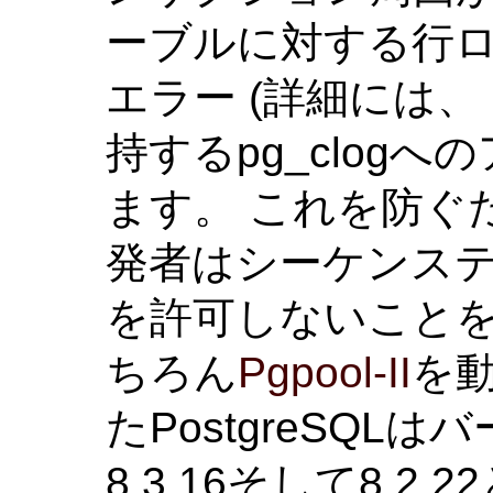
ーブルに対する行ロッ
エラー (詳細には
持するpg_clog
ます。 これを防ぐため
発者はシーケンス
を許可しないことを
ちろん
Pgpool-II
を
たPostgreSQLはバージ
8.3.16そして8.