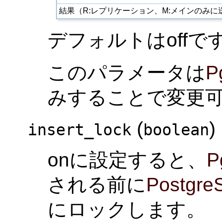
結果（R:レプリケーション、M:メインのみに
デフォルトはoffで
このパラメータは
P
みすることで変更
(
)
insert_lock
boolean
onに設定すると、
P
される前に
Postgre
にロックします。