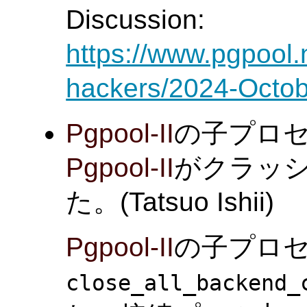
Discussion:
https://www.pgpool.
hackers/2024-Octob
Pgpool-II
の子プロ
Pgpool-II
がクラッ
た。(Tatsuo Ishii)
Pgpool-II
の子プロ
close_all_backend_