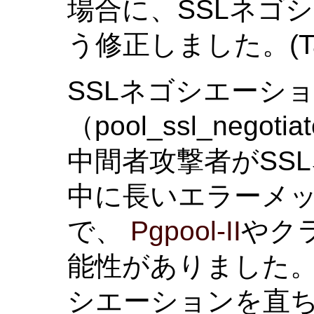
場合に、SSLネゴ
う修正しました。(Tatsu
SSLネゴシエーシ
（pool_ssl_negotia
中間者攻撃者がSS
中に長いエラーメ
で、
Pgpool-II
やク
能性がありました。
シエーションを直ち