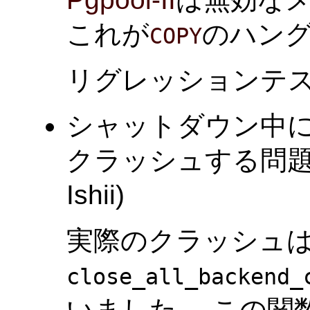
これが
のハン
COPY
リグレッションテ
シャットダウン中
クラッシュする問題を
Ishii)
実際のクラッシュ
close_all_backend_
いました。 この関