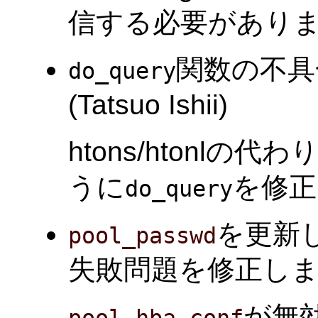
信する必要があり
関数の不具
do_query
(Tatsuo Ishii)
htons/htonlの代わ
うに
を修正
do_query
を更新
pool_passwd
失敗問題を修正しました。(
が無
pool_hba.conf