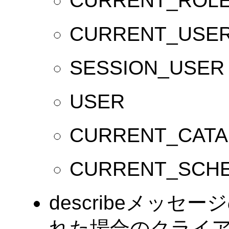
CURRENT_ROL
CURRENT_USE
SESSION_USER
USER
CURRENT_CAT
CURRENT_SCH
describeメッセ
れた場合のクライ