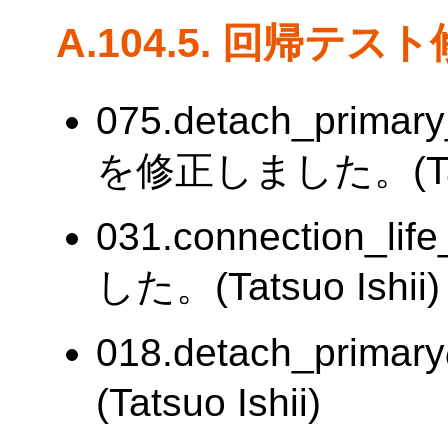
A.104.5. 回帰テス
075.detach_prima
を修正しました。(Tatsu
031.connection
した。(Tatsuo Ishii)
018.detach_p
(Tatsuo Ishii)