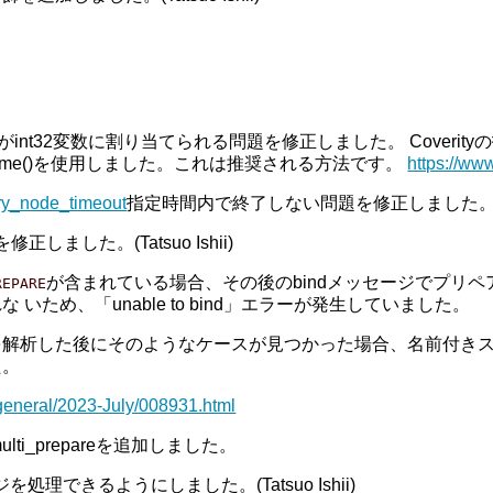
がint32変数に割り当てられる問題を修正しました。 Coverit
fftime()を使用しました。これは推奨される方法です。
https://www
ry_node_timeout
指定時間内で終了しない問題を修正しました。(Bo
正しました。(Tatsuo Ishii)
が含まれている場合、その後のbindメッセージでプリ
REPARE
ため、「unable to bind」エラーが発生していました。
を解析した後にそのようなケースが見つかった場合、名前付き
た。
-general/2023-July/008931.html
ti_prepareを追加しました。
理できるようにしました。(Tatsuo Ishii)