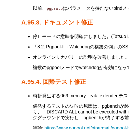
以前、
はパラメータを持たないbind
pgproto
A.95.3. ドキュメント修正
停止モードの意味を明確にしました。(Tatsuo Ish
「8.2. Pgpool-II + Watchdogの構築の
オンラインリカバリーの説明を改善しました。(Bo
複数のpgpoolノードでwatchdogが
A.95.4. 回帰テスト修正
時折発生する069.memory_leak_extendedテ
偶発するテストの失敗の原因は、pgbenchが
り、「DISCARD ALL cannot be execut
クグラウンドで実行し、pgbenchが終了す
議論:
https://www.pgpool.net/pipermail/pgpool