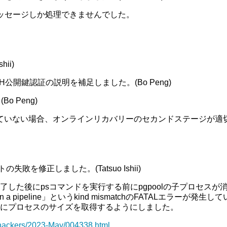
メッセージしか処理できませんでした。
ii)
例」のSSH公開鍵認証の説明を補足しました。(Bo Peng)
 Peng)
有効になっていない場合、オンラインリカバリーのセカンドステージ
ストの失敗を修正しました。(Tatsuo Ishii)
終了した後にpsコマンドを実行する前にpgpoolの子プロセス
ed within a pipeline」というkind mismatchのFATAL
る前にプロセスのサイズを取得するようにしました。
-hackers/2023-May/004338.html