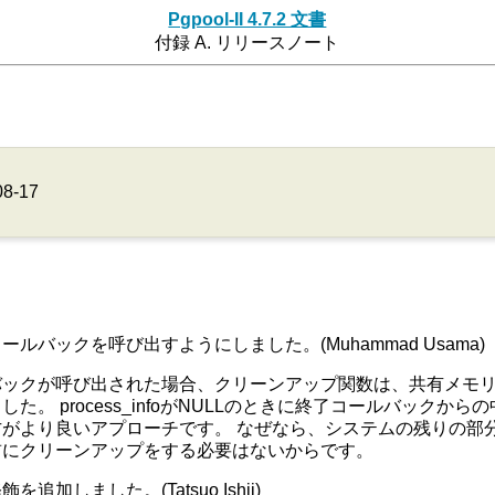
Pgpool-II 4.7.2 文書
付録 A. リリースノート
08-17
バックを呼び出すようにしました。(Muhammad Usama)
クが呼び出された場合、クリーンアップ関数は、共有メモリに存在す
。 process_infoがNULLのときに終了コールバック
り良いアプローチです。 なぜなら、システムの残りの部分は常にp
前にクリーンアップをする必要はないからです。
しました。(Tatsuo Ishii)