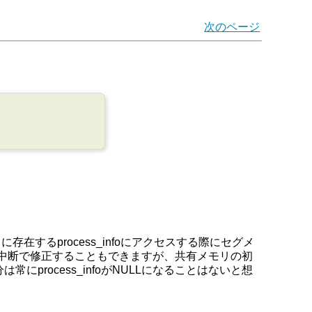
次のページ
るprocess_infoにアクセスする際にセグメ
からの中断で修正することもできますが、共有メモリの初
rocess_infoがNULLになることはないと想