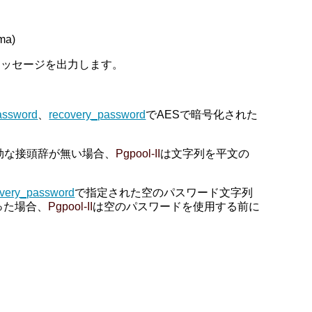
a)
メッセージを出力します。
assword
、
recovery_password
でAESで暗号化された
効な接頭辞が無い場合、
Pgpool-II
は文字列を平文の
overy_password
で指定された空のパスワード文字列
った場合、
Pgpool-II
は空のパスワードを使用する前に