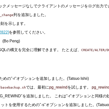
バックメッセージなしでクライアントのメッセージをログ出力で
列を追加しました。
_change
時刻を示します。
2822]
を参照してください。
o Peng)
SQLの構文を完全に理解できます。 たとえば、
CREATE/ALTER/D
の"-r"オプションを追加しました。(Tatsuo Ishii)
ト
では、最初に
pg_rewind
を試します。
pg_rewin
basebackup.sh
PG_REWIND"を追加しました。 これは"-r"オプションと同様
使用するための"-s"オプションを追加しました。(Tatsuo Ish