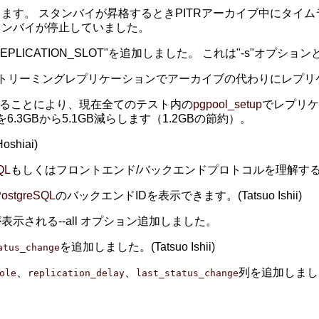
ます。 スタンバイが昇格するときPITRアーカイブ中にタイ
タンバイが停止していました。
EPLICATION_SLOT"を追加しました。 これは"-s"オプシ
ue"の場合、ストリーミングレプリケーションでアーカイブの代わりに
を設定することにより、現在全てのテスト内の
pgpool_setup
でレプリケ
.3GBから5.1GB減らします（1.2GBの節約）。
shiai)
QL
もしくはフロントエンド/バックエンドプロトコルを理解す
PostgreSQL
のバックエンドIDを表示できます。(Tatsuo Ishii)
示される--all オプション追加しました。
を追加しました。(Tatsuo Ishii)
atus_change
、
、
列を追加しました。(T
ole
replication_delay
last_status_change