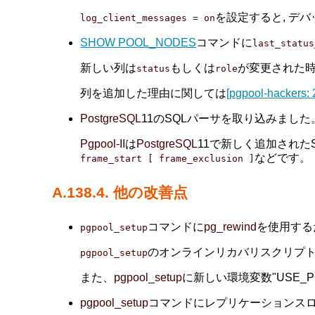
を設定すると, デ
log_client_messages = on
SHOW POOL_NODES
コマンドに
last_status
新しい列は
もしくは
が変更された
status
role
列を追加した理由に関しては
[pgpool-hackers: 
PostgreSQL
11のSQLパーサを取り込みました。(B
Pgpool-II
は
PostgreSQL
11で新しく追加された
などです。
frame_start [ frame_exclusion ]
A.138.4. 他の改善点
コマンドに
pg_rewind
を使用するため
pgpool_setup
のオンラインリカバリスクリプ
pgpool_setup
また、
pgpool_setup
に新しい環境変数"USE_
pgpool_setup
コマンドにレプリケーションスロットを