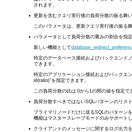
されます。
更新を含むクエリ実行後の負荷分散の振る舞
このパラメータは、更新クエリ実行後の振る
パラメータとして負荷分散の重みの割合を指定でき
新しい機能として
database_redirect_preference
特定のデータベース接続およびバックエンドノードに対し
できます。
特定のアプリケーション接続およびバックエンドノー
id(ratio)"を指定できます。
この負荷分散の比は 0から1の間の値を指定でき
負荷分散すべきではないSQLパターンのリス
プライマリノードだけに送るSQLのパターン
機能はマスタースレーブモードのみサポート
クライアントのメッセージに関するログ出力