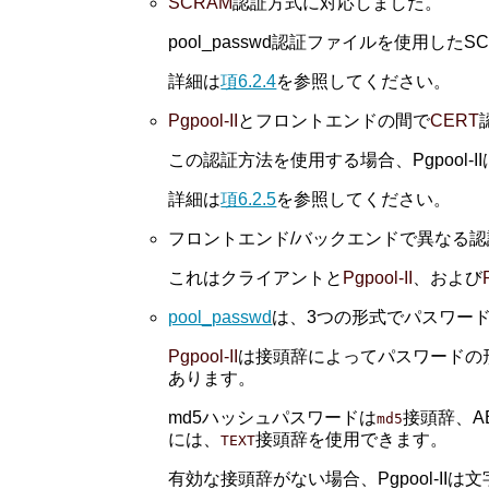
SCRAM
認証方式に対応しました。
pool_passwd認証ファイルを使用した
詳細は
項6.2.4
を参照してください。
Pgpool-II
とフロントエンドの間で
CERT
この認証方法を使用する場合、Pgpool
詳細は
項6.2.5
を参照してください。
フロントエンド/バックエンドで異なる
これはクライアントと
Pgpool-II
、および
pool_passwd
は、3つの形式でパスワード
Pgpool-II
は接頭辞によってパスワードの形
あります。
md5ハッシュパスワードは
接頭辞、A
md5
には、
接頭辞を使用できます。
TEXT
有効な接頭辞がない場合、Pgpool-I