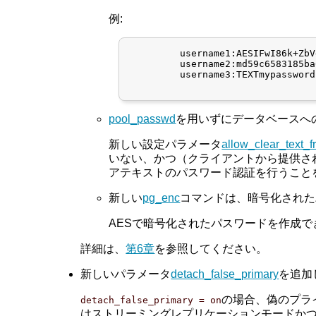
例:
	 username1:AESIFwI86k+ZbVdf6C+t3qpGA==

	 username2:md59c6583185ba6a85bdcd1f129ec8cabb4

	 username3:TEXTmypassword

pool_passwd
を用いずにデータベースへ
新しい設定パラメータ
allow_clear_text_
いない、かつ（クライアントから提供さ
アテキストのパスワード認証を行うこと
新しい
pg_enc
コマンドは、暗号化された
AESで暗号化されたパスワードを作成で
詳細は、
第6章
を参照してください。
新しいパラメータ
detach_false_primary
を追加しま
の場合、偽のプライ
detach_false_primary = on
はストリーミングレプリケーションモードか