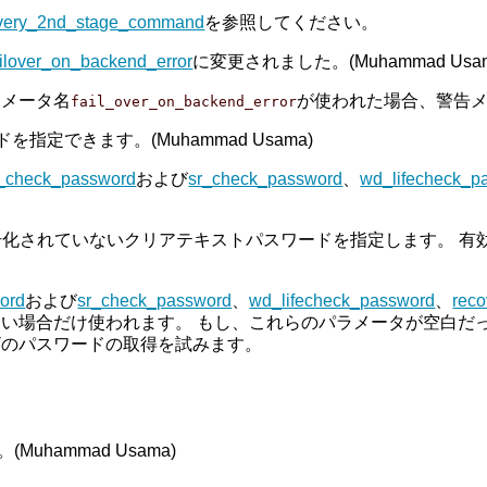
very_2nd_stage_command
を参照してください。
ailover_on_backend_error
に変更されました。(Muhammad Usam
ラメータ名
が使われた場合、警告
fail_over_on_backend_error
指定できます。(Muhammad Usama)
h_check_password
および
sr_check_password
、
wd_lifecheck_p
号化されていないクリアテキストパスワードを指定します。 有
ord
および
sr_check_password
、
wd_lifecheck_password
、
rec
い場合だけ使われます。 もし、これらのパラメータが空白だ
ザのパスワードの取得を試みます。
hammad Usama)