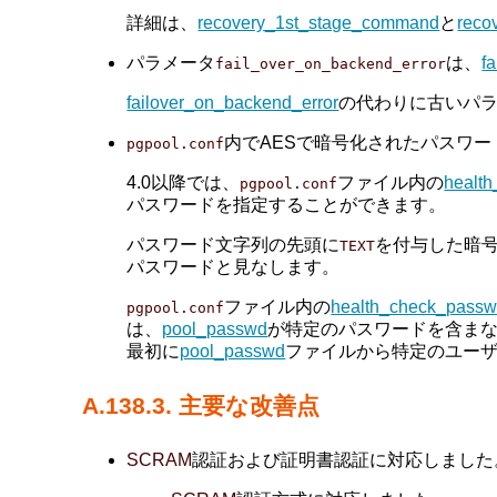
詳細は、
recovery_1st_stage_command
と
reco
パラメータ
は、
f
fail_over_on_backend_error
failover_on_backend_error
の代わりに古いパ
内でAESで暗号化されたパスワードを
pgpool.conf
4.0以降では、
ファイル内の
healt
pgpool.conf
パスワードを指定することができます。
パスワード文字列の先頭に
を付与した暗
TEXT
パスワードと見なします。
ファイル内の
health_check_passw
pgpool.conf
は、
pool_passwd
が特定のパスワードを含まな
最初に
pool_passwd
ファイルから特定のユー
A.138.3. 主要な改善点
SCRAM
認証および証明書認証に対応しました。(Mu