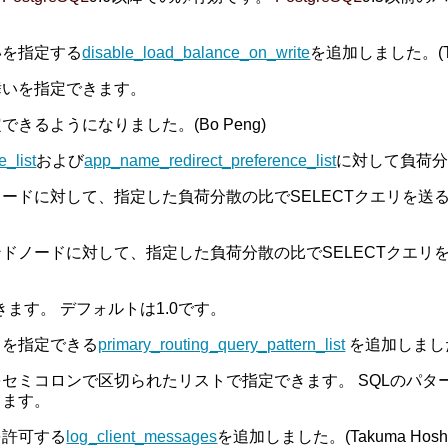
いを指定する
disable_load_balance_on_write
を追加しました。(Tats
舞いを指定できます。
るようになりました。(Bo Peng)
_list
および
app_name_redirect_preference_list
に対して負荷
て、指定した負荷分散の比でSELECTクエリを送るためのリスト"dat
ドに対して、指定した負荷分散の比でSELECTクエリを送るためのリス
ます。 デフォルトは1.0です。
トを指定できる
primary_routing_query_pattern_list
を追加しました。
をセミコロンで区切られたリストで指定できます。 SQLのパタ
します。
を許可する
log_client_messages
を追加しました。(Takuma Hoshiai, 