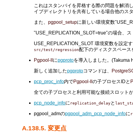
これはスタンバイを昇格する際の問題を解消し
イブディレクトリを共有している場合他のス
また、
pgpool_setup
に新しい環境変数"USE_R
"USE_REPLICATION_SLOT=tr
USE_REPLICATION_SLOT 環境変数
配下のディスクスペースを6
src/test/regression
Pgpool-II
に
pgproto
を導入しました。(Takuma Ho
新しく追加した
pgproto
コマンドは、
PostgreS
pcp_proc_info
内で
Pgpool-II
の子プロセスIDと
全ての子プロセスと利用可能な接続スロットが表
pcp_node_info
に
と
replication_delay
last_st
pgpool_admの
pgpool_adm_pcp_node_info
に
r
A.138.5. 変更点