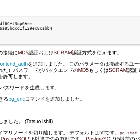
の接続に
MD5
認証および
SCRAM
認証方式を使えます。
frontend_auth
を追加しました。 このパラメータは接続するユ
れた）パスワードがバックエンドの
MD5
もしくは
SCRAM
認証
を許可します。
パスワードを生成します。
きる
pg_enc
コマンドを追加しました。
した。 (Tatsuo Ishii)
マリノードを切り離します。 デフォルトはoffです。
pg_stat_
つ
PostgreSQL
9.6以降でのみ有効です。
PostgreSQL
9.5以前