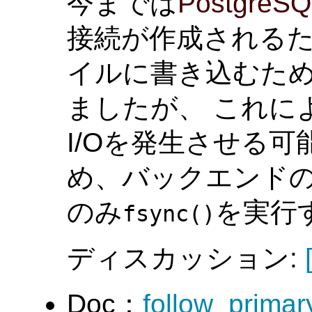
今までは
PostgreSQ
接続が作成される
イルに書き込むた
ましたが、 これに
I/Oを発生させる
め、バックエンド
のみ
を実行
fsync()
ディスカッション:
Doc：
follow_prim