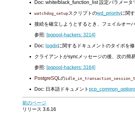
Doc: white/black_function_list 
スクリプトの
wd_priority
に関する
watchdog_setup
接続を確立しようとするとき、フェイルオーバが発
参照:
[pgpool-hackers: 3214]
Doc:
logdir
に関するドキュメントのタイポを修
クライアントがsyncメッセージの後、次の簡易問
参照:
[pgpool-hackers: 3164]
PostgreSQL
の
idle_in_transaction_session_
Doc: 日本語ドキュメント
pcp_common_option
前のページ
リリース 3.6.16