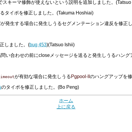
設定パラメータでスキーマ修飾が使えないという説明を追加しました。(Tatsuo Is
タイポを修正しました。(Takuma Hoshiai)
生する場合に発生しうるセグメンテーション違反を修正しました。(T
正しました。(
bug 453
)(Tatsuo Ishii)
い合わせの前にcloseメッセージを送ると発生しうるハングアップを修
が有効な場合に発生しうる
Pgpool-II
のハングアップを修
timeout
s
のタイポを修正しました。(Bo Peng)
ホーム
上に戻る