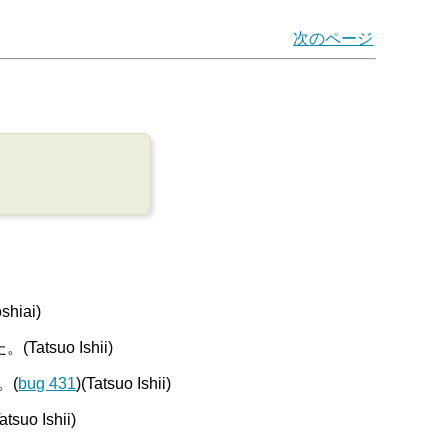
次のページ
iai)
uo Ishii)
。(
bug 431
)(Tatsuo Ishii)
Tatsuo Ishii)