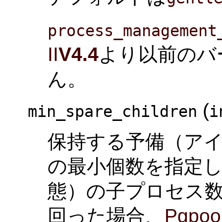
process_management
II
V4.4
より以前のバ
ん。
(
min_spare_children
i
保持する予備（ア
の最小個数を指定し
態）の子プロセス
回った場合、
Pgpool