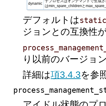
子プロセスはオンデマンドで生成さ
dynamic
はmin_spare_childrenとmax
デフォルトは
stati
ジョンとの互換性
process_management
り以前のバージョ
詳細は
項3.4.3
を参
process_management_s
アイドル状態のプ