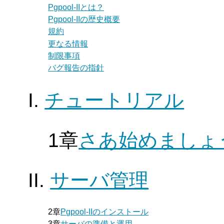
Pgpool-II
とは？
Pgpool-II
の歴史概要
規約
更なる情報
制限事項
バグ報告の指針
I.
チュートリアル
1章
さあ始めましょ
II.
サーバ管理
2章
Pgpool-II
のインストール
3章
サーバの準備と運用