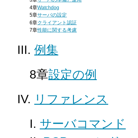
4章
Watchdog
5章
サーバの設定
6章
クライアント認証
7章
性能に関する考慮
III.
例集
8章
設定の例
IV.
リファレンス
I.
サーバコマンド