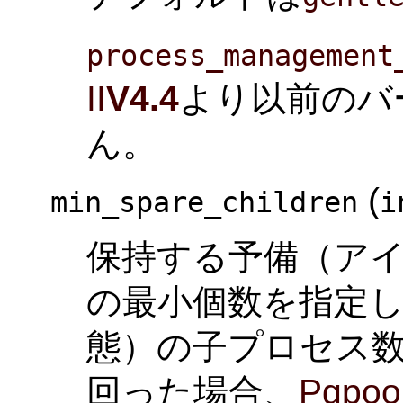
process_management
II
V4.4
より以前のバ
ん。
(
min_spare_children
i
保持する予備（ア
の最小個数を指定し
態）の子プロセス
回った場合、
Pgpool