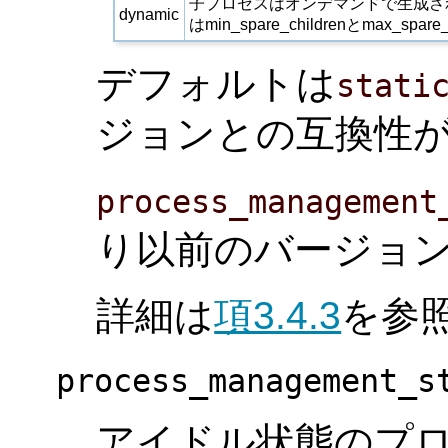
子プロセスはオンデマンドで生成さ
dynamic
はmin_spare_childrenとmax
デフォルトは
stati
ジョンとの互換性
process_management
り以前のバージョ
詳細は
項3.4.3
を参
process_management_s
アイドル状態のプ