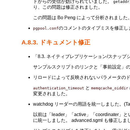
ドからの受信が妨げられていました。
getaddr
り、この問題は修正されました。
この問題は Bo Peng によって分析されました
のコメントのタイプミスを修正しました。 
pgpool.conf
A.8.3. ドキュメント修正
「8.3. ネイティブレプリケーション/スナップ
サンプルスクリプトのリンクと「事前設定」
リロードによって反映されないパラメータのドキュメン
と
authentication_timeout
memqcache_oiddir
変更されました。
watchdog リーダーの用語を統一しました。(Tatsuo
以前は「leader」「active」「coordi
に統一しました。 advanced.sgml も修正し