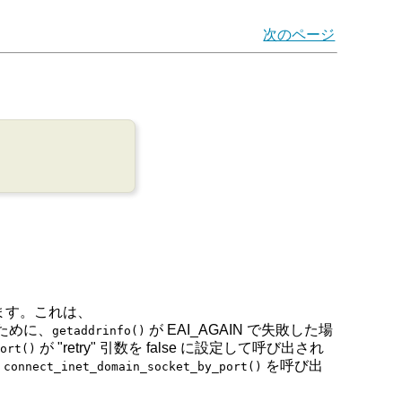
次のページ
ます。これは、
ために、
が EAI_AGAIN で失敗した場
getaddrinfo()
が "retry" 引数を false に設定して呼び出され
port()
て
を呼び出
connect_inet_domain_socket_by_port()