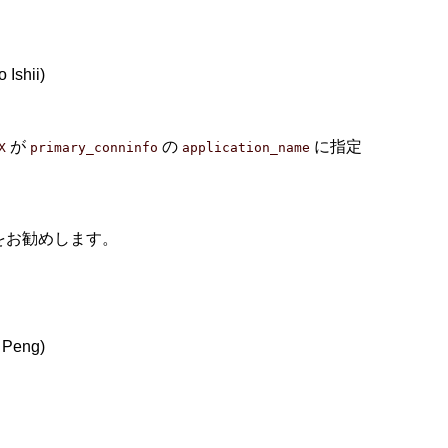
hii)
が
の
に指定
X
primary_conninfo
application_name
とをお勧めします。
eng)