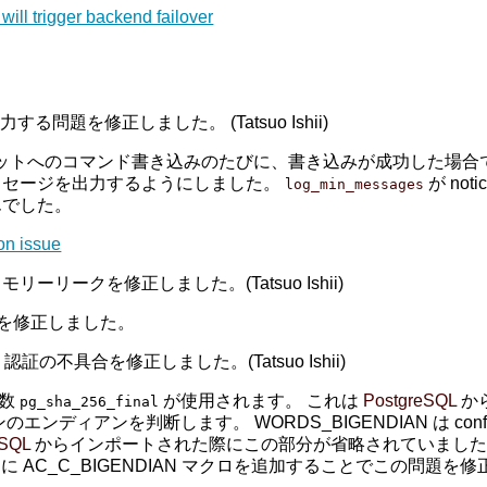
will trigger backend failover
力する問題を修正しました。 (Tatsuo Ishii)
ケットへのコマンド書き込みのたびに、書き込みが成功した場
ッセージを出力するようにしました。
が no
log_min_messages
んでした。
on issue
ークを修正しました。(Tatsuo Ishii)
リークを修正しました。
認証の不具合を修正しました。(Tatsuo Ishii)
関数
が使用されます。 これは
PostgreSQL
か
pg_sha_256_final
ンのエンディアンを判断します。 WORDS_BIGENDIAN は co
eSQL
からインポートされた際にこの部分が省略されていました。 その
ac に AC_C_BIGENDIAN マクロを追加することでこの問題