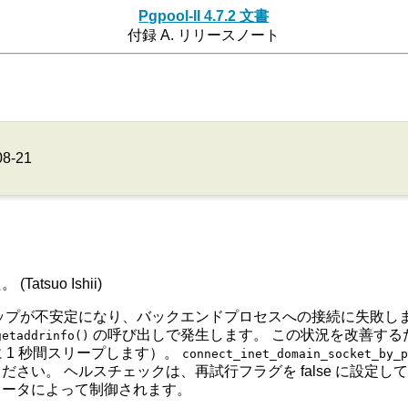
Pgpool-II 4.7.2 文書
付録 A. リリースノート
08-21
suo Ishii)
クアップが不安定になり、バックエンドプロセスへの接続に失敗し
の呼び出しで発生します。 この状況を改善する
getaddrinfo()
 1 秒間スリープします）。
connect_inet_domain_socket_by_
さい。 ヘルスチェックは、再試行フラグを false に設定し
メータによって制御されます。