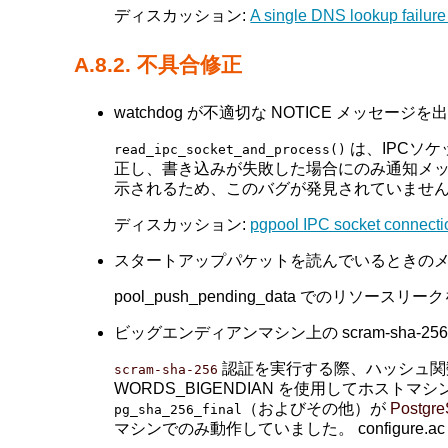
ディスカッション:
A single DNS lookup failure 
A.8.2. 不具合修正
watchdog が不適切な NOTICE メッセージを出
は、IPCソ
read_ipc_socket_and_process()
正し、書き込みが失敗した場合にのみ通知メ
示されるため、このバグが発見されていませ
ディスカッション:
pgpool IPC socket connecti
スタートアップパケットを読んでいるときのメモリーリ
pool_push_pending_data でのリソース
ビッグエンディアンマシン上の scram-sha-256 
認証を実行する際、ハッシュ
scram-sha-256
WORDS_BIGENDIAN を使用してホストマシ
（およびその他）が
Postgr
pg_sha_256_final
マシンでのみ動作していました。 configure.