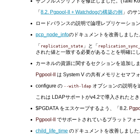
サンプルスクリプトを修正しました。(Taiki Kosh
「
8.2. Pgpool-II + Watchdogの構築の例
」のサ
ロードバランスの説明で論理レプリケーションモードと
pcp_node_info
のドキュメントを改善しました。 (B
「
」と「
replication_state
replication_sync
された値と一致する必要があることを明確に
カーネルの資源に関するセクションを追加しました。 (T
Pgpool-II
は System V の共有メモリと
configure の
オプションの説明を追加しま
--with-ldap
これは LDAPサポートがv4.2で導入された
$PGDATA をエスケープするよう、「8.2.
Pgpo
Pgpool-II
でサポートされているプラットフォームを明確
child_life_time
のドキュメントを改善しました。 (Tat