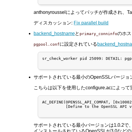
anthonyrousselによってパッチが作成され、T
ディスカッション:
Fix parallel build
backend_hostname
と
のホス
primary_conninfo
に設定されている
backend_hostn
pgpool.conf
sr_check_worker pid 25099: DETAIL: pgp
サポートされている最小のOpenSSLバージョンを明記
こちらは以下を使用したconfigure.acによ
AC_DEFINE(OPENSSL_API_COMPAT, [0x10002
          [Define to the OpenSSL API v
サポートされている最小バージョンは1.0.2
インストールされているOpenSSLが3.0な