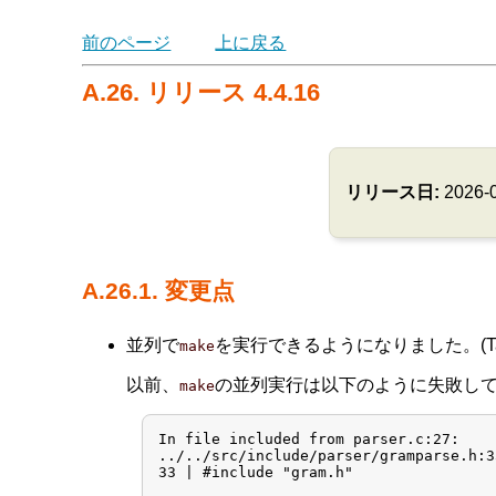
前のページ
上に戻る
A.26. リリース 4.4.16
リリース日:
2026-
A.26.1. 変更点
並列で
を実行できるようになりました。(Tatsuo
make
以前、
の並列実行は以下のように失敗し
make
In file included from parser.c:27:

../../src/include/parser/gramparse.h:3
33 | #include "gram.h"
