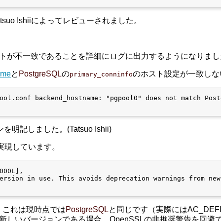
atsuo Ishiiによってレビューされました。
トが不一致であることを詳細にログに出力するようになりました。(Tai
ame
と
PostgreSQL
の
のホスト設定が一致しな
primary_conninfo
ool.conf backend_hostname: "pgpool0" does not match Post
しました。(Tatsuo Ishii)
って実現しています。
000L],

ersion in use. This avoids deprecation warnings from new
で、これは現時点では
PostgreSQL
と同じです（実際にはAC_DEF
どの新しいバージョンである場合、OpenSSLの非推奨警告を回