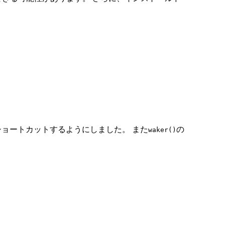
をショートカットするようにしました。 また
の
waker()