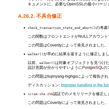
キュメントに、必要なOpenSSLの最小バージ
A.26.2. 不具合修正
の考慮不
check_transaction_state_and_abort()
この関数はフロントエンドがNULLアカウン
この問題はCoverityによって発見されました。
が早めに結果を返すように修正しました。(Ta
walker()
以前、
は対象オブジェクトを見つけたと
walker()
設計意図が分かりやすいように
PostgreSQL
の
この問題はliujinyang-highgoによって報告さ
ディスカッション:
Improper handling in the fu
認証でのメモリリークを修正しました。(
scram-sha-256
この問題はCoverityによって発見されました。