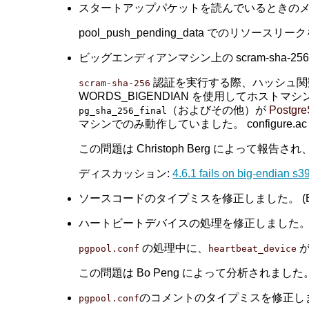
スタートアップパケットを読んでいるときのメモリーリ
pool_push_pending_data でのリソース
ビッグエンディアンマシン上の scram-sha-256 
認証を実行する際、ハッシュ
scram-sha-256
WORDS_BIGENDIAN を使用してホストマシ
（およびその他）が
Postgr
pg_sha_256_final
マシンでのみ動作していました。 configure.
この問題は Christoph Berg によって報告され、
ディスカッション:
4.6.1 fails on big-endian s
ソースコードのタイプミスを修正しました。 (Bo 
ハートビートデバイスの処理を修正しました。(Tatsu
の処理中に、
が
pgpool.conf
heartbeat_device
この問題は Bo Peng によって分析されました
のコメントのタイプミスを修正しました。 
pgpool.conf