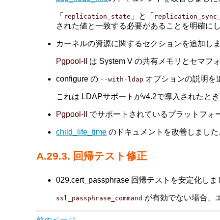
「
」と「
replication_state
replication_sync
された値と一致する必要があることを明確に
カーネルの資源に関するセクションを追加しました。 (T
Pgpool-II
は System V の共有メモリと
configure の
オプションの説明を追加しま
--with-ldap
これは LDAPサポートがv4.2で導入された
Pgpool-II
でサポートされているプラットフォームを明確
child_life_time
のドキュメントを改善しました。 (Tat
A.29.3. 回帰テスト修正
029.cert_passphrase 回帰テストを安定化しました。
が有効でない場合、エラ
ssl_passphrase_command