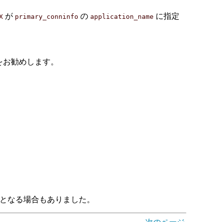
が
の
に指定
X
primary_conninfo
application_name
とをお勧めします。
ag」となる場合もありました。