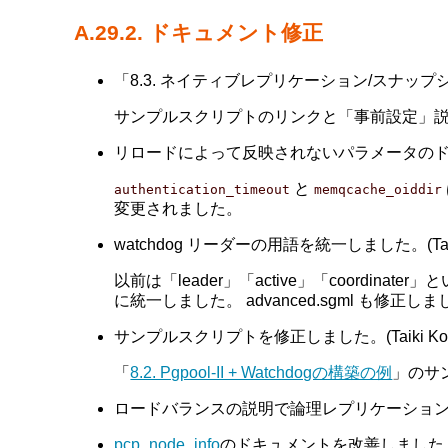
A.29.2. ドキュメント修正
「8.3. ネイティブレプリケーション/スナップ
サンプルスクリプトのリンクと「事前設定」
リロードによって反映されないパラメータのドキュメン
と
authentication_timeout
memqcache_oiddir
変更されました。
watchdog リーダーの用語を統一しました。(Tatsuo
以前は「leader」「active」「coordi
に統一しました。 advanced.sgml も修正し
サンプルスクリプトを修正しました。(Taiki Kosh
「
8.2. Pgpool-II + Watchdogの構築の例
」のサ
ロードバランスの説明で論理レプリケーションモードと
pcp_node_info
のドキュメントを改善しました。 (B