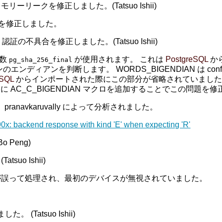
ークを修正しました。(Tatsuo Ishii)
リークを修正しました。
認証の不具合を修正しました。(Tatsuo Ishii)
関数
が使用されます。 これは
PostgreSQL
か
pg_sha_256_final
ンのエンディアンを判断します。 WORDS_BIGENDIAN は co
eSQL
からインポートされた際にこの部分が省略されていました。 その
ac に AC_C_BIGENDIAN マクロを追加することでこの問題
 pranavkaruvally によって分析されました。
390x: backend response with kind 'E' when expecting 'R'
Peng)
o Ishii)
誤って処理され、最初のデバイスが無視されていました。
。
(Tatsuo Ishii)