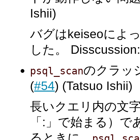
Ishii)
バグはkeiseoに
した。 Disscussion
のクラッ
psql_scan
(
#54
) (Tatsuo Ishii)
長いクエリ内の文
「:」で始まる）で
るときに、
psql_sca