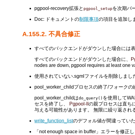
pgpool-recovery拡張と
を次期バ
pgpool_setup
Doc: ドキュメントの
制限事項
の項目を追加しました
A.155.2. 不具合修正
すべてのバックエンドがダウンした場合には表示される不適
すべてのバックエンドがダウンした場合に、
P
nodes are down, pgpool requires at least
使用されていない.sgmlファイルを削除しました。(Ta
pool_worker_childプロセスの終了/フォーク
pool_worker_childは
を使用してWA
do_query()
セスを終了し、
Pgpool-II
の親プロセスは直ち
与える可能性があります。 無限に繰り返され
write_function_list
のデフォル値が間違っていた不具合
「not enough space in buffer」エラーを修