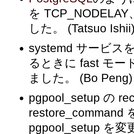
を TCP_NODELAY
した。 (Tatsuo Ishii
systemd サービ
るときに fast 
ました。 (Bo Peng)
pgpool_setup の rec
restore_comma
pgpool_setup を