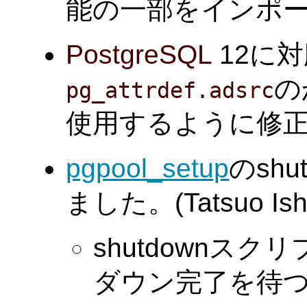
能の一部をインポートしま
PostgreSQL
12に
の
pg_attrdef.adsrc
使用するように修正しま
pgpool_setup
のsh
ました。(Tatsuo Ishi
shutdownスク
ダウン完了を待