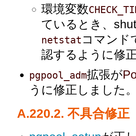
環境変数
CHECK_TI
ているとき、shu
コマンド
netstat
認するように修
拡張が
Po
pgpool_adm
うに修正しました。(Tat
A.220.2. 不具合修正