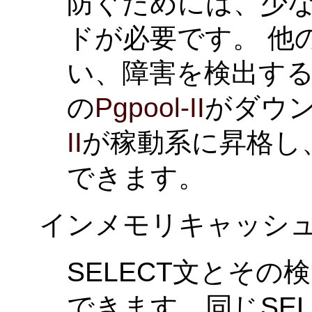
防ぐためには、少な
ドが必要です。 他
い、障害を検出する
の
Pgpool-II
がダウ
II
が稼動系に昇格し
できます。
インメモリキャッシ
SELECT文とそ
できます。同じSE