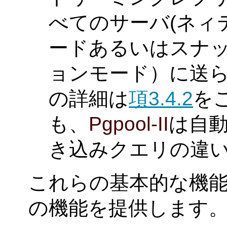
べてのサーバ(ネィ
ードあるいはスナ
ョンモード）に送ら
の詳細は
項3.4.2
を
も、
Pgpool-II
は自
き込みクエリの違
これらの基本的な機
の機能を提供します