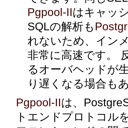
Pgpool-II
はキャッ
SQLの解析も
Postg
れないため、イン
非常に高速です。 
るオーバヘッドが
り遅くなる場合も
Pgpool-II
は、Postg
トエンドプロトコル