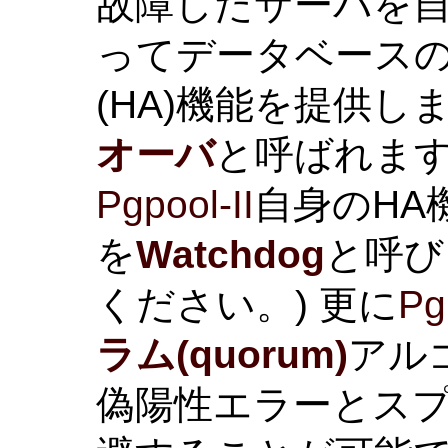
故障したサーバを
ってデータベース
(HA)機能を提供し
オーバ
と呼ばれます
Pgpool-II
自身のHA
を
Watchdog
と呼び
ください。) 更に
Pg
ラム(quorum)
アル
偽陽性エラーとス