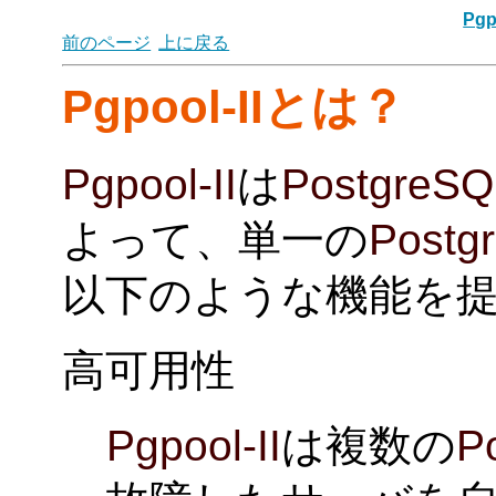
Pgp
前のページ
上に戻る
Pgpool-II
とは？
Pgpool-II
は
PostgreSQ
よって、単一の
Postg
以下のような機能を
高可用性
Pgpool-II
は複数の
P