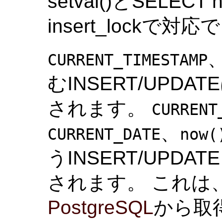
setval()とSELECT
insert_lockで対
CURRENT_TIMESTAMP
むINSERT/UPD
されます。
CURRENT
、
CURRENT_DATE
now(
うINSERT/UPD
されます。 これは
PostgreSQL
から取