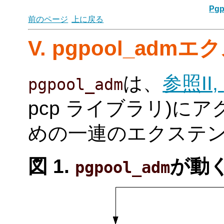
Pgp
前のページ
上に戻る
V. pgpool_ad
は、
参照II,
pgpool_adm
pcp ライブラリ)に
めの一連のエクステ
図 1.
が動
pgpool_adm