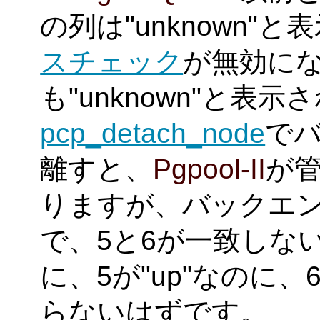
の列は"unknown"
スチェック
が無効に
も"unknown"と表
pcp_detach_node
で
離すと、
Pgpool-II
が管
りますが、バックエン
で、5と6が一致しな
に、5が"up"なのに、
らないはずです。