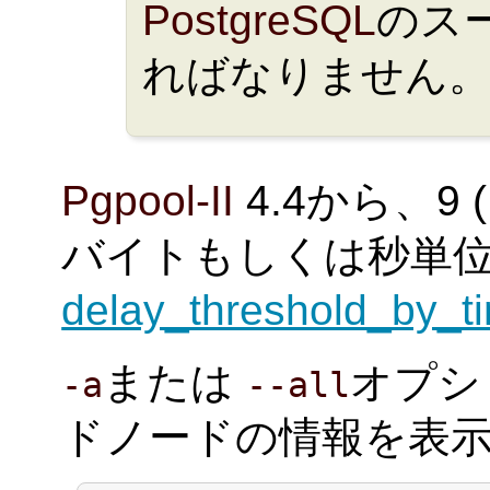
PostgreSQL
のス
ればなりません
Pgpool-II
4.4から、9
バイトもしくは秒単位
delay_threshold_by_t
または
オプシ
-a
--all
ドノードの情報を表