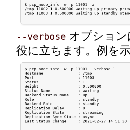
$ pcp_node_info -w -p 11001 -a

/tmp 11002 1 0.500000 waiting up primary prim
/tmp 11003 1 0.500000 waiting up standby stan
オプション
--verbose
役に立ちます。例を
$ pcp_node_info -w -p 11001 --verbose 1

Hostname               : /tmp

Port                   : 11003

Status                 : 1

Weight                 : 0.500000

Status Name            : waiting

Backend Status Name    : up

Role                   : standby

Backend Role           : standby

Replication Delay      : 0

Replication State      : streaming

Replication Sync State : async

Last Status Change     : 2021-02-27 14:51:30
