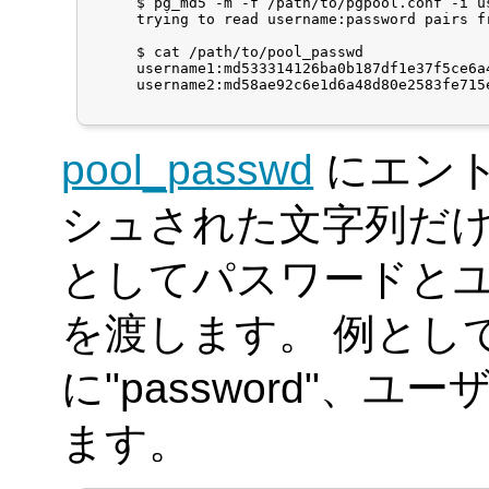
     $ pg_md5 -m -f /path/to/pgpool.conf -i us
     trying to read username:password pairs fr
     $ cat /path/to/pool_passwd

     username1:md533314126ba0b187df1e37f5ce6a4
     username2:md58ae92c6e1d6a48d80e2583fe715e
pool_passwd
にエント
シュされた文字列だ
としてパスワードと
を渡します。 例とし
に"password"、ユ
ます。