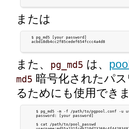
または
   $ pg_md5 [your password]

   acbd18db4cc2f85cedef654fccc4a4d8

また、
は、
poo
pg_md5
暗号化されたパス
md5
るためにも使用でき
     $ pg_md5 -m -f /path/to/pgpool.conf -u us
     password: [your password]

     $ cat /path/to/pool_passwd 

     username:md55a231fcdb710d73268c4f44283487