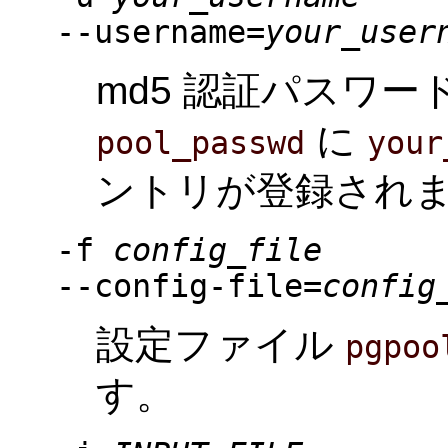
--username=
your_user
md5 認証パスワ
に
pool_passwd
your
ントリが登録され
-f
config_file
--config-file=
config
設定ファイル
pgpoo
す。