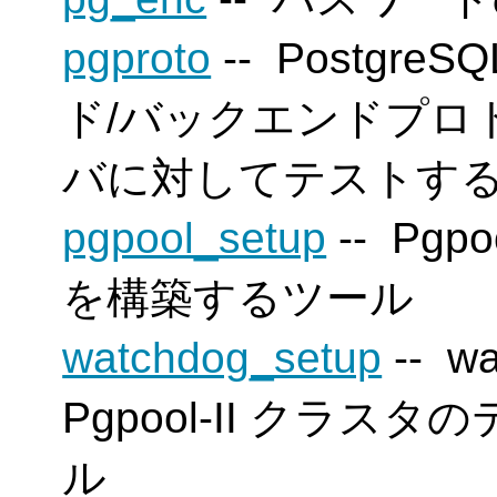
pgproto
-- Postgr
ド/バックエンドプロ
バに対してテストす
pgpool_setup
--
Pgpoo
を構築するツール
watchdog_setup
-- 
Pgpool-II
クラスタの
ル