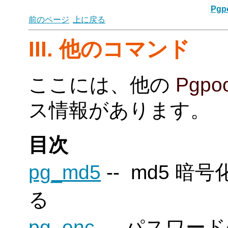
Pgpo
前のページ
上に戻る
III. 他のコマンド
ここには、他の
Pgpoo
ス情報があります。
目次
pg_md5
-- md5 
る
pg_enc
-- パスワード