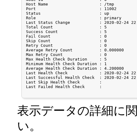
Host Name                     : /tmp

Port                          : 11002

Status                        : up

Role                          : primary

Last Status Change            : 2020-02-24 22:
Total Count                   : 5

Success Count                 : 5

Fail Count                    : 0

Skip Count                    : 0

Retry Count                   : 0

Average Retry Count           : 0.000000

Max Retry Count               : 0

Max Health Check Duration     : 5

Minimum Health Check Duration : 1

Average Health Check Duration : 4.200000

Last Health Check             : 2020-02-24 22:
Last Successful Health Check  : 2020-02-24 22:
Last Skip Health Check        : 

Last Failed Health Check      : 

表示データの詳細に
い。