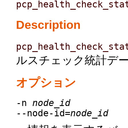
pcp_health_check_sta
Description
pcp_health_check_sta
ルスチェック統計デ
オプション
-n
node_id
--node-id=
node_id