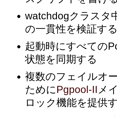
watchdogクラスタ
の一貫性を検証す
起動時にすべてのPo
状態を同期する
複数のフェイルオ
ために
Pgpool-II
メ
ロック機能を提供