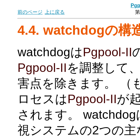
Pgp
前のページ
上に戻る
第
4.4. watchdogの構
watchdogは
Pgpool-II
Pgpool-II
を調整して
害点を除きます。 （も
ロセスは
Pgpool-II
が
されます。 watch
視システムの2つの主