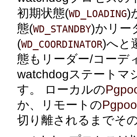
初期状態(
WD_LOADING
態(
)かリー
WD_STANDBY
(
)へと
WD_COORDINATOR
態もリーダー/コーデ
watchdogステー
す。 ローカルの
Pgpoo
か、リモートの
Pgpool
切り離されるまでそ