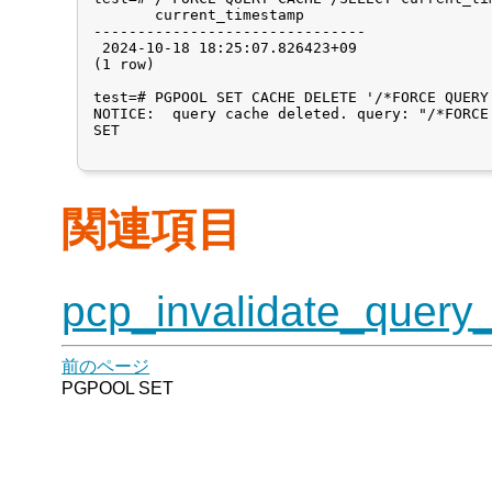
       current_timestamp       

-------------------------------

 2024-10-18 18:25:07.826423+09

(1 row)

test=# PGPOOL SET CACHE DELETE '/*FORCE QUERY
NOTICE:  query cache deleted. query: "/*FORCE
SET

関連項目
pcp_invalidate_query
前のページ
PGPOOL SET