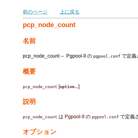
前のページ
上に戻る
pcp_node_count
名前
pcp_node_count --
Pgpool-II
の
で定義
pgpool.conf
概要
[
...]
pcp_node_count
option
説明
は
Pgpool-II
の
で定義
pcp_node_count
pgpool.conf
オプション