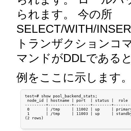
られます。 今の所
SELECT/WITH/INSE
トランザクションコマン
マンドがDDLである
例をここに示します
test=# show pool_backend_stats;

 node_id | hostname | port  | status |  role 
---------+----------+-------+--------+-------
 0       | /tmp     | 11002 | up     | primar
 1       | /tmp     | 11003 | up     | standb
(2 rows)
