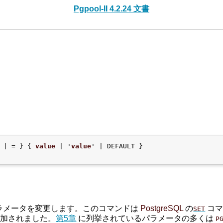
Pgpool-II 4.2.24 文書
る
 | = } { 
value
 | '
value
' | DEFAULT }

ラメータを変更します。このコマンドは
PostgreSQL
の
コマ
SET
加されました。
第5章
に列挙されているパラメータの多くは
P