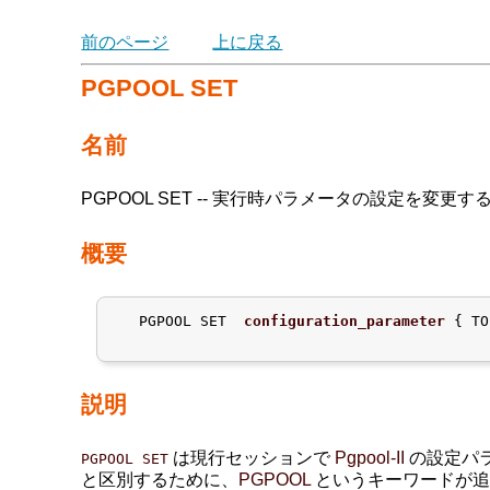
前のページ
上に戻る
PGPOOL SET
名前
PGPOOL SET -- 実行時パラメータの設定を変更す
概要
   PGPOOL SET  
configuration_parameter
 { TO
説明
は現行セッションで
Pgpool-II
の設定パ
PGPOOL SET
と区別するために、
PGPOOL
というキーワードが追