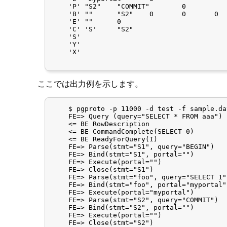
    'P'	"S2"	"COMMIT"	0

    'B'	""	"S2"	0	0	0

    'E'	""	0

    'C'	'S'	"S2"

    'S'

    'Y'

    'X'

ここでは出力例を示します。
    $ pgproto -p 11000 -d test -f sample.dat
    FE=> Query (query="SELECT * FROM aaa")

    <= BE RowDescription

    <= BE CommandComplete(SELECT 0)

    <= BE ReadyForQuery(I)

    FE=> Parse(stmt="S1", query="BEGIN")

    FE=> Bind(stmt="S1", portal="")

    FE=> Execute(portal="")

    FE=> Close(stmt="S1")

    FE=> Parse(stmt="foo", query="SELECT 1")
    FE=> Bind(stmt="foo", portal="myportal")
    FE=> Execute(portal="myportal")

    FE=> Parse(stmt="S2", query="COMMIT")

    FE=> Bind(stmt="S2", portal="")

    FE=> Execute(portal="")

    FE=> Close(stmt="S2")
