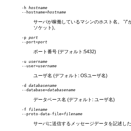
-h
hostname
--hostname=
hostname
サーバが稼働しているマシンのホスト名。 "/"
ソケット)。
-p
port
--port=
port
ポート番号 (デフォルト:5432)
-u
username
--user=
username
ユーザ名 (デフォルト: OSユーザ名)
-d
databasename
--database=
databasename
データベース名 (デフォルト: ユーザ名)
-f
filename
--proto-data-file=
filename
サーバに送信するメッセージデータを記述したテキスト