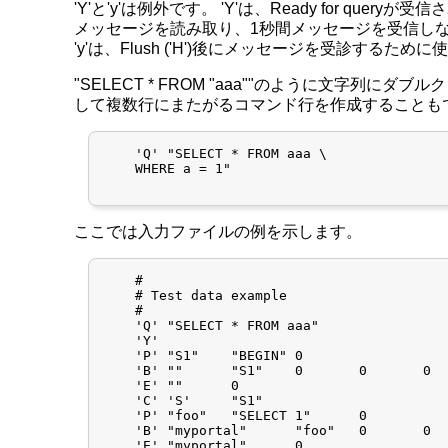
'Y'と'y'は例外です。 'Y'は、Ready for
メッセージを読み取り、1秒間メッセージを受信しなかった
'y'は、Flush ('H')後にメッセージを受診するため
"SELECT * FROM "aaa""のように文字列にダ
して複数行にまたがるコマンド行を作成することも
    'Q' "SELECT * FROM aaa \

    WHERE a = 1"

ここでは入力ファイルの例を示します。
    #

    # Test data example

    #

    'Q'	"SELECT * FROM aaa"

    'Y'

    'P'	"S1"	"BEGIN"	0

    'B'	""	"S1"	0	0	0

    'E'	""	0

    'C'	'S'	"S1"

    'P'	"foo"	"SELECT 1"	0

    'B'	"myportal"	"foo"	0	0	0

    'E'	"myportal"	0
