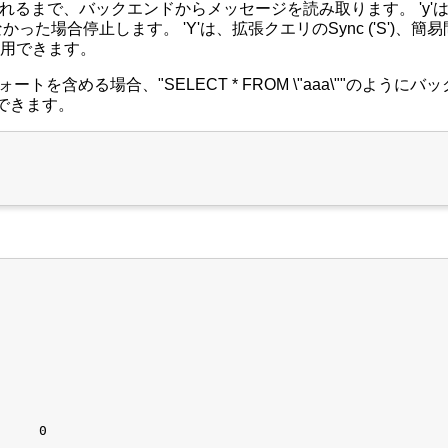
 queryが受信されるまで、バックエンドからメッセージを読み取ります
場合停止します。 'Y'は、拡張クエリのSync ('S')、簡易
に使用できます。
ブルクォートを含める場合、"SELECT * FROM \"aaa\""
できます。