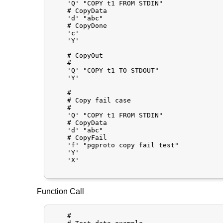
    'Q'	"COPY t1 FROM STDIN"

    # CopyData

    'd'	"abc"

    # CopyDone

    'c'

    'Y'

    # CopyOut

    #

    'Q'	"COPY t1 TO STDOUT"

    'Y'

    #

    # Copy fail case

    #

    'Q'	"COPY t1 FROM STDIN"

    # CopyData

    'd'	"abc"

    # CopyFail

    'f'	"pgproto copy fail test"

    'Y'

    'X'

Function Call
    #
