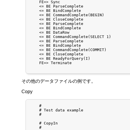
    FE=> Sync

    <= BE ParseComplete

    <= BE BindComplete

    <= BE CommandComplete(BEGIN)

    <= BE CloseComplete

    <= BE ParseComplete

    <= BE BindComplete

    <= BE DataRow

    <= BE CommandComplete(SELECT 1)

    <= BE ParseComplete

    <= BE BindComplete

    <= BE CommandComplete(COMMIT)

    <= BE CloseComplete

    <= BE ReadyForQuery(I)

    FE=> Terminate

その他のデータファイルの例です。
Copy
    #

    # Test data example

    #

    # CopyIn

    #
