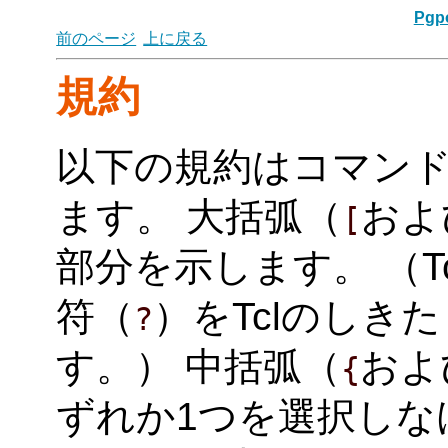
Pgpo
前のページ
上に戻る
規約
以下の規約はコマン
ます。 大括弧（
およ
[
部分を示します。 （T
符（
）をTclのしき
?
す。） 中括弧（
およ
{
ずれか1つを選択しな